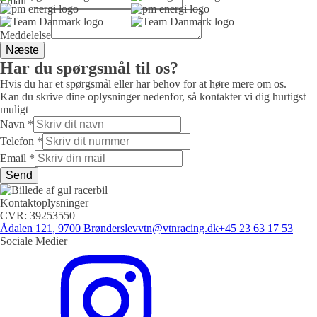
Email
*
Meddelelse
Næste
Har du spørgsmål til os?
Hvis du har et spørgsmål eller har behov for at høre mere om os.
Kan du skrive dine oplysninger nedenfor, så kontakter vi dig hurtigst
muligt
Navn
*
Telefon
Telefon
*
Telefon
Email
*
Telefon
Send
Kontaktoplysninger
CVR: 39253550
Ådalen 121, 9700 Brønderslev
vtn@vtnracing.dk
+45 23 63 17 53
Sociale Medier